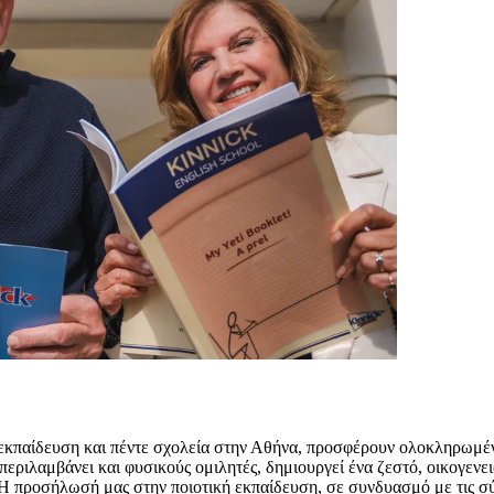
εκπαίδευση και πέντε σχολεία στην Αθήνα, προσφέρουν ολοκληρωμέ
περιλαμβάνει και φυσικούς ομιλητές, δημιουργεί ένα ζεστό, οικογενε
 Η προσήλωσή μας στην ποιοτική εκπαίδευση, σε συνδυασμό με τις σ