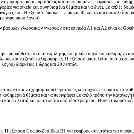
η να χρησιμοποιήσει προτάσεις και τυποποιημένες εκφράσεις σε καθημ
ίες για οικεία και συνηθισμένα θέματα και να δίνει, με απλές δομές
 ανάγκες του. Η εξέταση διαρκεί 1 ώρα και 45 λεπτά και αποτελείται 
ή προφορικού λόγου).
ων βασικών γλωσσικών γνώσεων στα επίπεδα Α1 και Α2 είναι οι Goethe-Z
ν προϋπόθεση ότι ο συνομιλητής του μιλάει αργά και καθαρά, να κατα
ρώπους και να ζητάει πληροφορίες. Η εξέταση αποτελείται από τέσσερ
λόγου) διάρκειας 1 ώρας και 20 λεπτών.
 κατανοεί και να χρησιμοποιεί προτάσεις και συχνές εκφράσεις σε κα
 καθημερινά θέματα και να περιγράψει με απλό τρόπο την καταγωγή κα
ρα και 45 λεπτά και αποτελείται από τέσσερα μέρη: Hören (ακουστικ
ς. Η εξέταση Goethe-Zertifikat B1 για εφήβους συνιστάται για υποψη