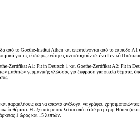
δα από το Goethe-Institut Athen και επεκτείνονται από το επίπεδο A
ητικά για τις τέσσερις ενότητες αντιστοιχούν σε ένα Γενικό Πιστοποι
he-Zertifikat A1: Fit in Deutsch 1 και Goethe-Zertifikat A2: Fit in D
 των μαθητών γερμανικής γλώσσας για έκφραση για οικεία θέματα, όπω
σας.
αι παρακλήσεις και να απαντά ανάλογα, να γράφει, χρησιμοποιώντας α
 οικεία θέματα. Η εξέταση αποτελείται από τέσσερα μέρη: Hören (ακο
ρκειας 1 ώρας και 15 λεπτών.