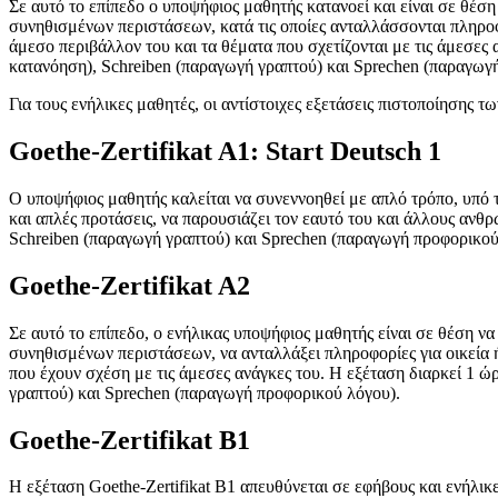
Σε αυτό το επίπεδο ο υποψήφιος μαθητής κατανοεί και είναι σε θέσ
συνηθισμένων περιστάσεων, κατά τις οποίες ανταλλάσσονται πληροφορ
άμεσο περιβάλλον του και τα θέματα που σχετίζονται με τις άμεσες
κατανόηση), Schreiben (παραγωγή γραπτού) και Sprechen (παραγωγ
Για τους ενήλικες μαθητές, οι αντίστοιχες εξετάσεις πιστοποίησης τ
Goethe-Zertifikat A1: Start Deutsch 1
Ο υποψήφιος μαθητής καλείται να συνεννοηθεί με απλό τρόπο, υπό τη
και απλές προτάσεις, να παρουσιάζει τον εαυτό του και άλλους ανθ
Schreiben (παραγωγή γραπτού) και Sprechen (παραγωγή προφορικού 
Goethe-Zertifikat A2
Σε αυτό το επίπεδο, ο ενήλικας υποψήφιος μαθητής είναι σε θέση να
συνηθισμένων περιστάσεων, να ανταλλάξει πληροφορίες για οικεία ή
που έχουν σχέση με τις άμεσες ανάγκες του. Η εξέταση διαρκεί 1 ώ
γραπτού) και Sprechen (παραγωγή προφορικού λόγου).
Goethe-Zertifikat B1
Η εξέταση Goethe-Zertifikat B1 απευθύνεται σε εφήβους και ενήλικε