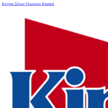
Κέντρα Ξένων Γλωσσών Kinnick