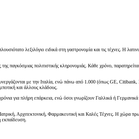
λουσιότατο λεξιλόγιο ειδικά στη γαστρονομία και τις τέχνες. Η λατιν
ς της παγκόσμιας πολιτιστικής κληρονομιάς. Κάθε χρόνο, παρατηρείτ
συνεργάζονται με την Ιταλία, ενώ πάνω από 1.000 (όπως GE, Citibank
ομποτική και άλλους κλάδους.
 χρόνια για πλήρη επάρκεια, ενώ όσοι γνωρίζουν Γαλλικά ή Γερμανικ
ν Ιατρική, Αρχιτεκτονική, Φαρμακευτική και Καλές Τέχνες. Η χώρα π
 εκπαίδευση.