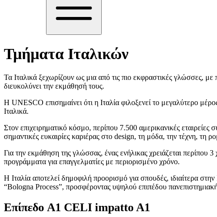
Τμήματα Ιταλικών
Τα Ιταλικά ξεχωρίζουν ως μια από τις πιο εκφραστικές γλώσσες, με π
διευκολύνει την εκμάθησή τους.
Η UNESCO επισημαίνει ότι η Ιταλία φιλοξενεί το μεγαλύτερο μέρο
Ιταλικά.
Στον επιχειρηματικό κόσμο, περίπου 7.500 αμερικανικές εταιρείες 
σημαντικές ευκαιρίες καριέρας στο design, τη μόδα, την τέχνη, τη ρ
Για την εκμάθηση της γλώσσας, ένας ενήλικας χρειάζεται περίπου 3
προγράμματα για επαγγελματίες με περιορισμένο χρόνο.
Η Ιταλία αποτελεί δημοφιλή προορισμό για σπουδές, ιδιαίτερα στη
“Bologna Process”, προσφέροντας υψηλού επιπέδου πανεπιστημιακή
Επίπεδο A1 CELI impatto A1