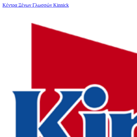
Κέντρα Ξένων Γλωσσών Kinnick